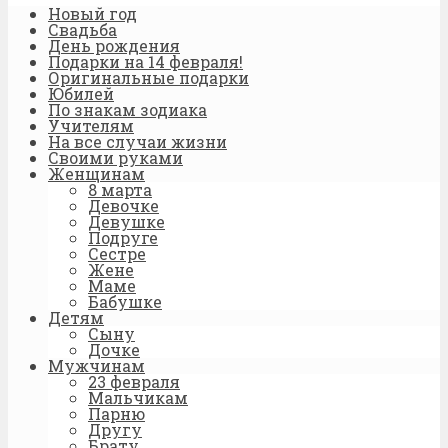
Новый год
Свадьба
День рождения
Подарки на 14 февраля!
Оригинальные подарки
Юбилей
По знакам зодиака
Учителям
На все случаи жизни
Своими руками
Женщинам
8 марта
Девочке
Девушке
Подруге
Сестре
Жене
Маме
Бабушке
Детям
Сыну
Дочке
Мужчинам
23 февраля
Мальчикам
Парню
Другу
Брату