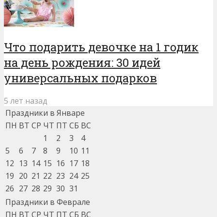
Что подарить девочке на 1 годик
на день рождения: 30 идей
универсальных подарков
5 лет назад
Праздники в Январе
ПН
ВТ
СР
ЧТ
ПТ
СБ
ВС
1
2
3
4
5
6
7
8
9
10
11
12
13
14
15
16
17
18
19
20
21
22
23
24
25
26
27
28
29
30
31
Праздники в Феврале
ПН
ВТ
СР
ЧТ
ПТ
СБ
ВС