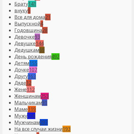
Брату
141
внуку
6
Все для дома
21
Выпускной
4
Годовщина
28
Девочке
93
Девушке
144
Дедушкам
69
День рождения
492
Детям
155
Дочке
107
Другу
163
Дяде
12
Жене
112
Женщинам
253
Мальчикам
91
Маме
119
Мужу
158
Мужчинам
297
На все случаи жизни
193