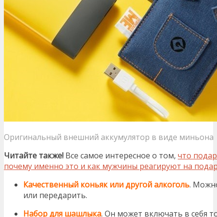
Оригинальный внешний аккумулятор в виде миньона
Читайте также!
Все самое интересное о том,
что подар
почему именно это и как мужчины реагируют на пода
Качественный коньяк или другой алкоголь
. Можн
или передарить.
Набор для шашлыка
. Он может включать в себя 