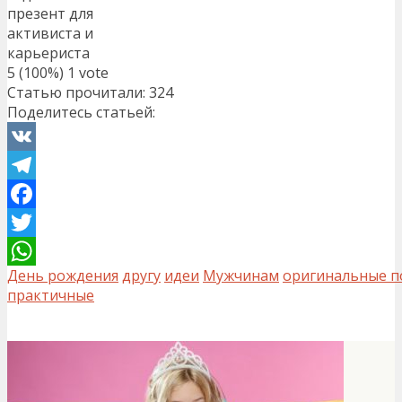
презент для
активиста и
карьериста
5
(100%)
1
vote
Статью прочитали:
324
Поделитесь статьей:
VK
Telegram
Facebook
Twitter
День рождения
другу
идеи
Мужчинам
оригинальные п
WhatsApp
практичные