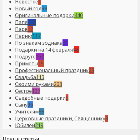
Невестке
1
Новый год
99
Оригинальные подарки
440
Папе
123
Паре
12
Парню
117
По знакам зодиака
31
Подарки на 14 февраля!
45
Подруге
162
Приметы
15
Профессиональный праздник
23
Свадьба
113
Своими руками
208
Сестре
137
Съедобные подарки
5
Сыну
96
Учителям
55
Церковные праздники, Священнику
3
Юбилей
219
Новые статьи