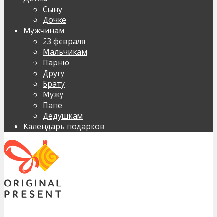
Сыну
Дочке
Мужчинам
23 февраля
Мальчикам
Парню
Другу
Брату
Мужу
Папе
Дедушкам
Календарь подарков