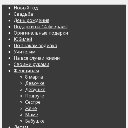
Новый год
Свадьба
День рождения
Подарки на 14 февраля!
Оригинальные подарки
Юбилей
По знакам зодиака
Учителям
На все случаи жизни
Своими руками
Женщинам
8 марта
Девочке
Девушке
Подруге
Сестре
Жене
Маме
Бабушке
Детям