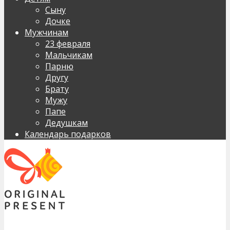
Сыну
Дочке
Мужчинам
23 февраля
Мальчикам
Парню
Другу
Брату
Мужу
Папе
Дедушкам
Календарь подарков