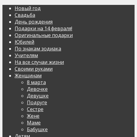
Новый год
Свадьба
День рождения
Подарки на 14 февраля!
Оригинальные подарки
Юбилей
По знакам зодиака
Учителям
На все случаи жизни
Своими руками
Женщинам
8 марта
Девочке
Девушке
Подруге
Сестре
Жене
Маме
Бабушке
Детям