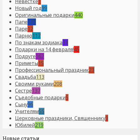
Невестке
1
Новый год
99
Оригинальные подарки
440
Папе
123
Паре
12
Парню
117
По знакам зодиака
31
Подарки на 14 февраля!
45
Подруге
162
Приметы
15
Профессиональный праздник
23
Свадьба
113
Своими руками
208
Сестре
137
Съедобные подарки
5
Сыну
96
Учителям
55
Церковные праздники, Священнику
3
Юбилей
219
Новые статьи