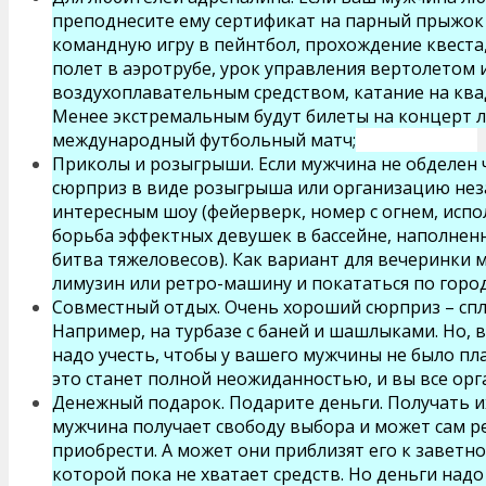
преподнесите ему сертификат на парный прыжок 
командную игру в пейнтбол, прохождение квеста,
полет в аэротрубе, урок управления вертолетом 
воздухоплавательным средством, катание на ква
Менее экстремальным будут билеты на концерт 
международный футбольный матч;
Приколы и розыгрыши. Если мужчина не обделен
сюрприз в виде розыгрыша или организацию нез
интересным шоу (фейерверк, номер с огнем, испол
борьба эффектных девушек в бассейне, наполнен
битва тяжеловесов). Как вариант для вечеринки
лимузин или ретро-машину и покататься по городу
Совместный отдых. Очень хороший сюрприз – сп
Например, на турбазе с баней и шашлыками. Но, 
надо учесть, чтобы у вашего мужчины не было пла
это станет полной неожиданностью, и вы все орг
Денежный подарок. Подарите деньги. Получать их
мужчина получает свободу выбора и может сам р
приобрести. А может они приблизят его к заветн
которой пока не хватает средств. Но деньги над