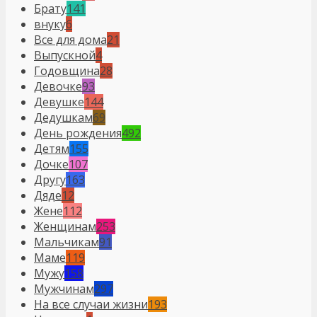
Брату
141
внуку
6
Все для дома
21
Выпускной
4
Годовщина
28
Девочке
93
Девушке
144
Дедушкам
69
День рождения
492
Детям
155
Дочке
107
Другу
163
Дяде
12
Жене
112
Женщинам
253
Мальчикам
91
Маме
119
Мужу
158
Мужчинам
297
На все случаи жизни
193