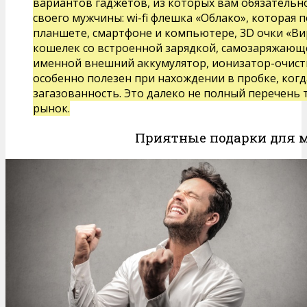
вариантов гаджетов, из которых вам обязательно
своего мужчины: wi-fi флешка «Облако», которая 
планшете, смартфоне и компьютере, 3D очки «Ви
кошелек со встроенной зарядкой, самозаряжающе
именной внешний аккумулятор, ионизатор-очисти
особенно полезен при нахождении в пробке, когд
загазованность. Это далеко не полный перечень т
рынок.
Приятные подарки для 