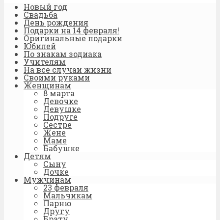
Новый год
Свадьба
День рождения
Подарки на 14 февраля!
Оригинальные подарки
Юбилей
По знакам зодиака
Учителям
На все случаи жизни
Своими руками
Женщинам
8 марта
Девочке
Девушке
Подруге
Сестре
Жене
Маме
Бабушке
Детям
Сыну
Дочке
Мужчинам
23 февраля
Мальчикам
Парню
Другу
Брату