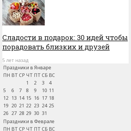
Сладости в подарок: 30 идей чтобы
порадовать близких и друзей
5 лет назад
Праздники в Январе
ПН
ВТ
СР
ЧТ
ПТ
СБ
ВС
1
2
3
4
5
6
7
8
9
10
11
12
13
14
15
16
17
18
19
20
21
22
23
24
25
26
27
28
29
30
31
Праздники в Феврале
ПН
ВТ
СР
ЧТ
ПТ
СБ
ВС