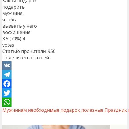
Какой подарок
подарить
мужчине,
чтобы
вызвать у него
восхищение
3.5
(70%)
4
votes
Статью прочитали:
950
Поделитесь статьей:
VK
Telegram
Facebook
Twitter
Мужчинам
необходимые
подарок
полезные
Праздник
WhatsApp