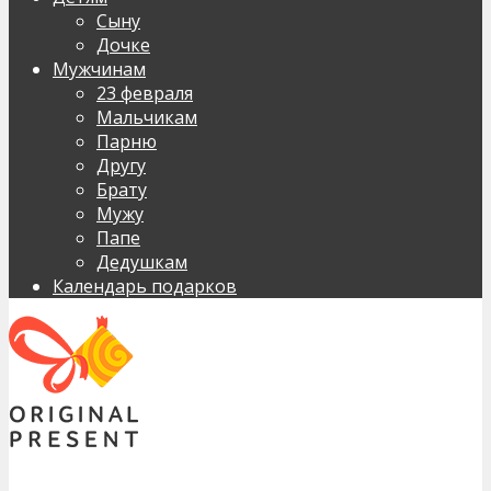
Сыну
Дочке
Мужчинам
23 февраля
Мальчикам
Парню
Другу
Брату
Мужу
Папе
Дедушкам
Календарь подарков