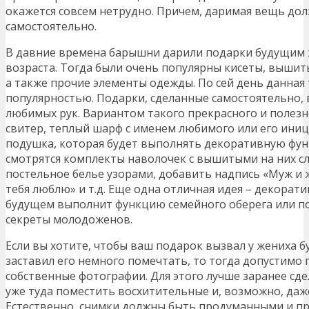
окажется совсем нетрудно. Причем, даримая вещь до
самостоятельно.
В давние времена барышни дарили подарки будущим 
возраста. Тогда были очень популярны кисеты, выши
а также прочие элементы одежды. По сей день данная
популярностью. Подарки, сделанные самостоятельно, 
любимых рук. Вариантом такого прекрасного и полезн
свитер, теплый шарф с именем любимого или его ини
подушка, которая будет выполнять декоративную фун
смотрятся комплекты наволочек с вышитыми на них с
постельное белье узорами, добавить надпись «Муж и ж
тебя люблю» и т.д. Еще одна отличная идея – декорати
будущем выполнит функцию семейного оберега или по
секреты молодоженов.
Если вы хотите, чтобы ваш подарок вызвал у жениха
заставил его немного помечтать, то тогда допустимо
собственные фотографии. Для этого лучше заранее сд
уже туда поместить восхитительные и, возможно, даж
Естественно, снимки должны быть продуманными и п