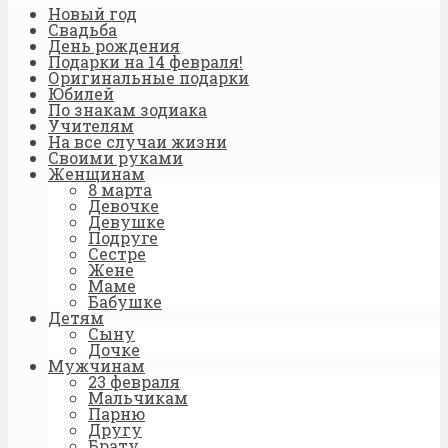
Новый год
Свадьба
День рождения
Подарки на 14 февраля!
Оригинальные подарки
Юбилей
По знакам зодиака
Учителям
На все случаи жизни
Своими руками
Женщинам
8 марта
Девочке
Девушке
Подруге
Сестре
Жене
Маме
Бабушке
Детям
Сыну
Дочке
Мужчинам
23 февраля
Мальчикам
Парню
Другу
Брату