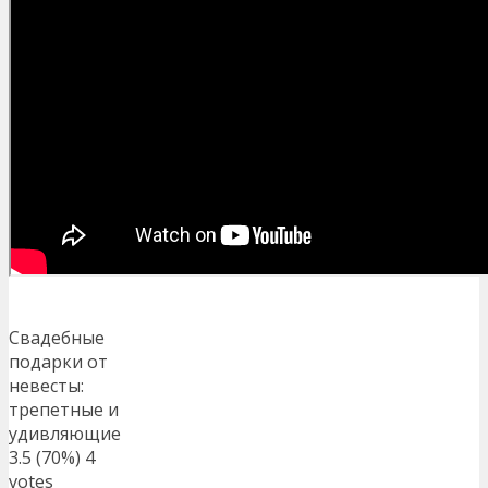
Свадебные
подарки от
невесты:
трепетные и
удивляющие
3.5
(70%)
4
votes