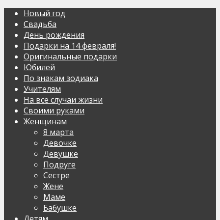
Новый год
Свадьба
День рождения
Подарки на 14 февраля!
Оригинальные подарки
Юбилей
По знакам зодиака
Учителям
На все случаи жизни
Своими руками
Женщинам
8 марта
Девочке
Девушке
Подруге
Сестре
Жене
Маме
Бабушке
Детям