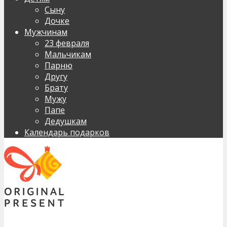
Сыну
Дочке
Мужчинам
23 февраля
Мальчикам
Парню
Другу
Брату
Мужу
Папе
Дедушкам
Календарь подарков