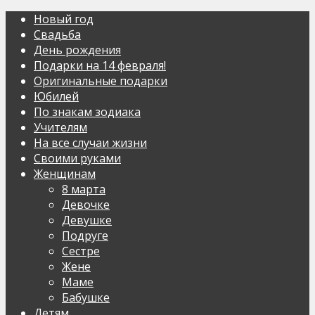
Новый год
Свадьба
День рождения
Подарки на 14 февраля!
Оригинальные подарки
Юбилей
По знакам зодиака
Учителям
На все случаи жизни
Своими руками
Женщинам
8 марта
Девочке
Девушке
Подруге
Сестре
Жене
Маме
Бабушке
Детям