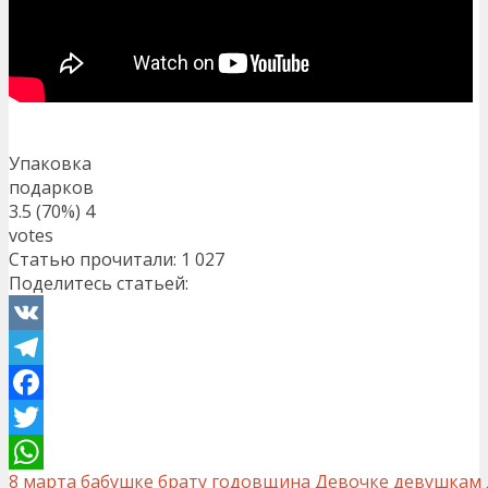
Упаковка
подарков
3.5
(70%)
4
votes
Статью прочитали:
1 027
Поделитесь статьей:
VK
Telegram
Facebook
Twitter
8 марта
бабушке
брату
годовщина
Девочке
девушкам
WhatsApp