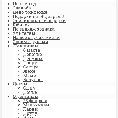
Новый год
Свадьба
День рождения
Подарки на 14 февраля!
Оригинальные подарки
Юбилей
По знакам зодиака
Учителям
На все случаи жизни
Своими руками
Женщинам
8 марта
Девочке
Девушке
Подруге
Сестре
Жене
Маме
Бабушке
Детям
Сыну
Дочке
Мужчинам
23 февраля
Мальчикам
Парню
Другу
Брату