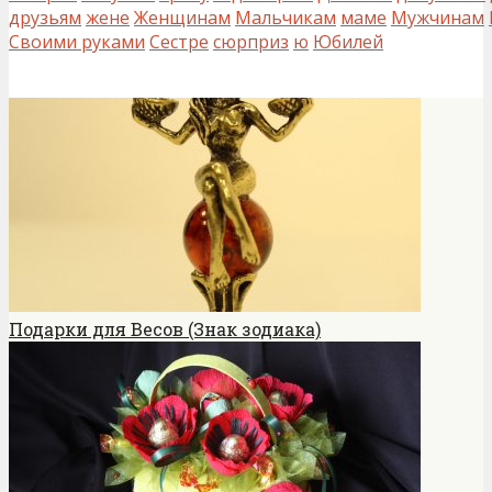
друзьям
жене
Женщинам
Мальчикам
маме
Мужчинам
Своими руками
Сестре
сюрприз
ю
Юбилей
Подарки для Весов (Знак зодиака)