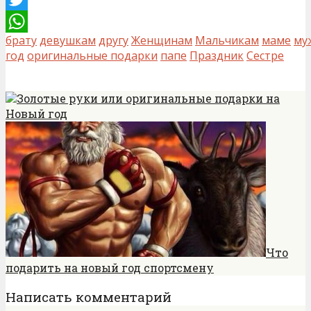
Twitter
брату
девушкам
другу
Женщинам
Мальчикам
маме
му
WhatsApp
год
оригинальные подарки
папе
Праздник
Сестре
Золотые руки или оригинальные подарки на
Новый год
Что
подарить на новый год спортсмену
Написать комментарий