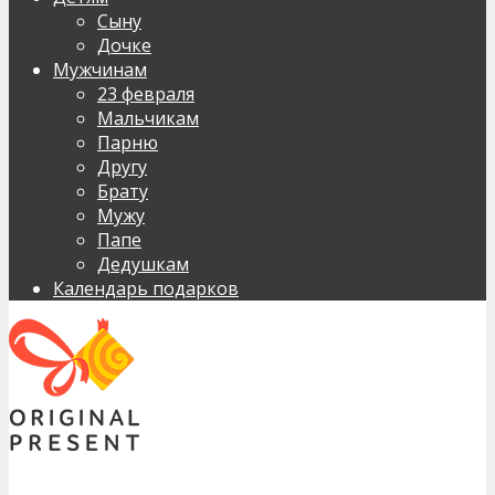
Сыну
Дочке
Мужчинам
23 февраля
Мальчикам
Парню
Другу
Брату
Мужу
Папе
Дедушкам
Календарь подарков