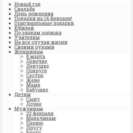
Новый год
Свадьба
День рождения
Подарки на 14 февраля!
Оригинальные подарки
Юбилей
По знакам зодиака
Учителям
На все случаи жизни
Своими руками
Женщинам
8 марта
Девочке
Девушке
Подруге
Сестре
Жене
Маме
Бабушке
Детям
Сыну
Дочке
Мужчинам
23 февраля
Мальчикам
Парню
Другу
Брату