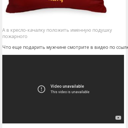
А в кресло-качалку положить именную подушку
пожарного
Что еще подарить мужчине смотрите в видео по ссылк