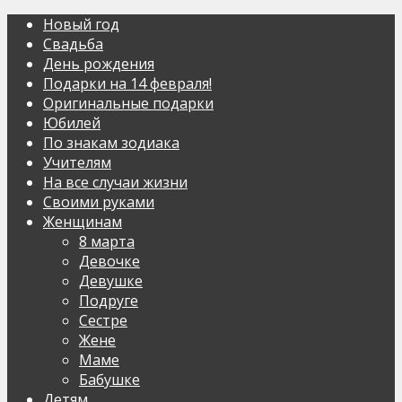
Новый год
Свадьба
День рождения
Подарки на 14 февраля!
Оригинальные подарки
Юбилей
По знакам зодиака
Учителям
На все случаи жизни
Своими руками
Женщинам
8 марта
Девочке
Девушке
Подруге
Сестре
Жене
Маме
Бабушке
Детям