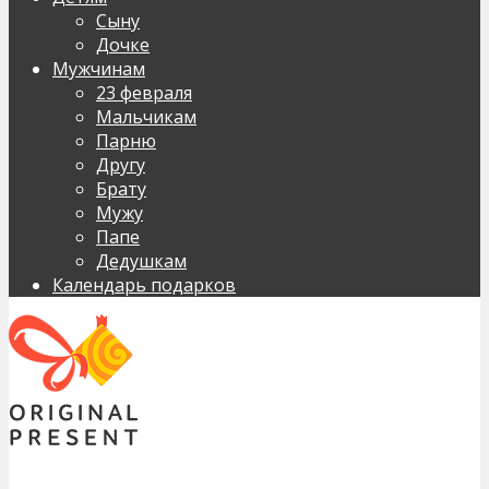
Сыну
Дочке
Мужчинам
23 февраля
Мальчикам
Парню
Другу
Брату
Мужу
Папе
Дедушкам
Календарь подарков