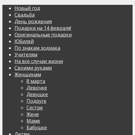
Новый год
Свадьба
День рождения
Подарки на 14 февраля!
Оригинальные подарки
Юбилей
По знакам зодиака
Учителям
На все случаи жизни
Своими руками
Женщинам
8 марта
Девочке
Девушке
Подруге
Сестре
Жене
Маме
Бабушке
Детям