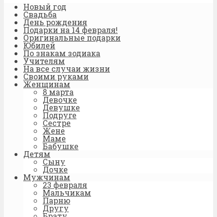
Новый год
Свадьба
День рождения
Подарки на 14 февраля!
Оригинальные подарки
Юбилей
По знакам зодиака
Учителям
На все случаи жизни
Своими руками
Женщинам
8 марта
Девочке
Девушке
Подруге
Сестре
Жене
Маме
Бабушке
Детям
Сыну
Дочке
Мужчинам
23 февраля
Мальчикам
Парню
Другу
Брату