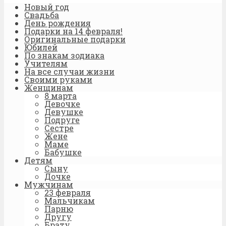
Новый год
Свадьба
День рождения
Подарки на 14 февраля!
Оригинальные подарки
Юбилей
По знакам зодиака
Учителям
На все случаи жизни
Своими руками
Женщинам
8 марта
Девочке
Девушке
Подруге
Сестре
Жене
Маме
Бабушке
Детям
Сыну
Дочке
Мужчинам
23 февраля
Мальчикам
Парню
Другу
Брату