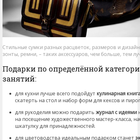
Стильные сумки разных расцветок, размеров и дизайн
зонты, ремни, – таких аксессуаров, чем больше, тем л
Подарки по определённой категор
занятий:
для кухни лучше всего подойдут
кулинарная книг
скатерть на стол и набор форм для кексов и пиро
для рукоделия можно подарить
журнал с идеями
н
на посещение художественного мастер-класса, на
шкатулку для принадлежностей.
для цветоводства идеальным подарком станет
э