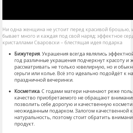
Ни одна женщина не устоит перед красивой брошью, и
бывает много и каждая под свой наряд; эффектное сер
кристаллами Сваровски – блестящая идея подарка
Бижутерия
. Украшения всегда являлись эффектной
год различные украшения подчеркнут красоту и
рассматривать не только ювелирную, но и обык
серьги или колье. Всё это идеально подойдёт к н
праздничной вечеринки.
Косметика
. С годами матери начинают реже поль
качество приобретаемого не обращают внимания 
позволить себе дорогую и качественную космети
неожиданным подарком. Залогом качественной к
натуральность, поэтому стоит обратить внимани
продукт.