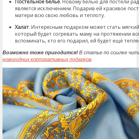
Постельное бельё
. Новому белью для постели ра
является исключением. Подарив ей красивое пост
матери всю свою любовь и теплоту.
Халат
. Интересным подарком может стать мягкий
который будет согревать маму на протяжении все
вспоминать, кто его подарил, ей будет ещё тепле
Возможно тоже пригодится!
В статье по ссылке чит
новогодни
х
корпоративны
х
подарк
ов
.