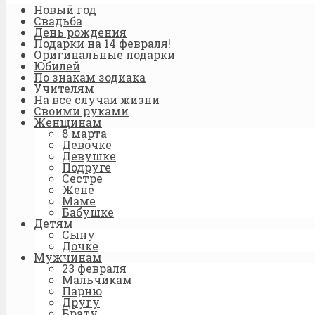
Новый год
Свадьба
День рождения
Подарки на 14 февраля!
Оригинальные подарки
Юбилей
По знакам зодиака
Учителям
На все случаи жизни
Своими руками
Женщинам
8 марта
Девочке
Девушке
Подруге
Сестре
Жене
Маме
Бабушке
Детям
Сыну
Дочке
Мужчинам
23 февраля
Мальчикам
Парню
Другу
Брату