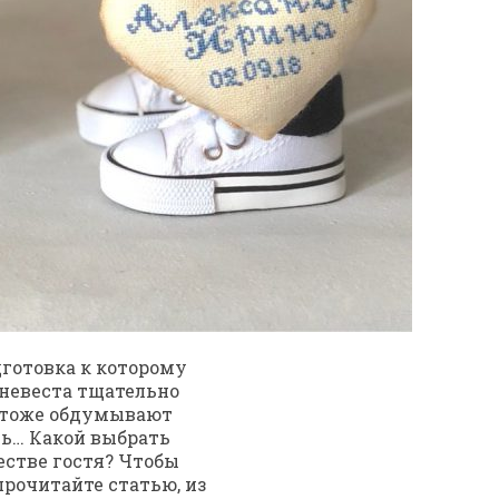
дготовка к которому
 невеста тщательно
и тоже обдумывают
ть… Какой выбрать
честве гостя? Чтобы
прочитайте статью, из