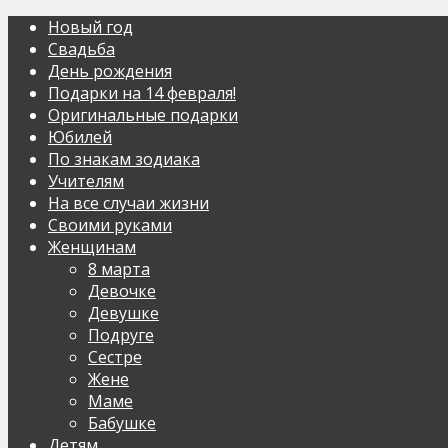
Новый год
Свадьба
День рождения
Подарки на 14 февраля!
Оригинальные подарки
Юбилей
По знакам зодиака
Учителям
На все случаи жизни
Своими руками
Женщинам
8 марта
Девочке
Девушке
Подруге
Сестре
Жене
Маме
Бабушке
Детям