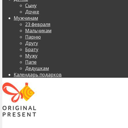
Сыну
Дочке
Мужчинам
23 февраля
Мальчикам
Парню
Другу
Брату
Мужу
Папе
Дедушкам
Календарь подарков