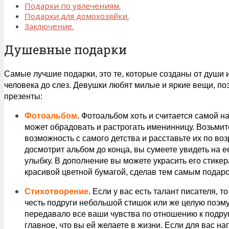
Подарки по увлечениям.
Подарки для домохозяйки.
Заключение.
Душевные подарки
Самые лучшие подарки, это те, которые созданы от души и
человека до слез. Девушки любят милые и яркие вещи, поэ
презенты:
Фотоальбом
. Фотоальбом хоть и считается самой н
может обрадовать и растрогать именинницу. Возьмит
возможность с самого детства и расставьте их по во
досмотрит альбом до конца, вы сумеете увидеть на ее
улыбку. В дополнение вы можете украсить его стике
красивой цветной бумагой, сделав тем самым подаро
Стихотворение
. Если у вас есть талант писателя, т
честь подруги небольшой стишок или же целую поэму
передавало все ваши чувства по отношению к подруге
главное, что вы ей желаете в жизни. Если для вас н