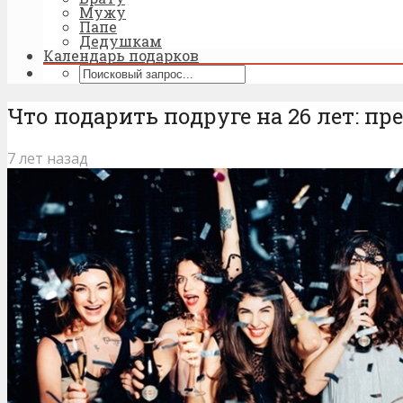
Мужу
Папе
Дедушкам
Календарь подарков
Что подарить подруге на 26 лет: пр
7 лет назад