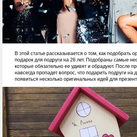
В этой статье рассказывается о том, как подобрать 
подарок для подруги на 26 лет. Подобраны самые не
которые обязательно ее удивят и обрадуют. После пр
навсегда пропадет вопрос,
что подарить подруги на 
появиться несколько оригинальных идей для презент