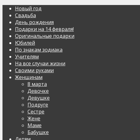
Новый год
Свадьба
День рождения
Подарки на 14 февраля!
Оригинальные подарки
Юбилей
По знакам зодиака
Учителям
На все случаи жизни
Своими руками
Женщинам
8 марта
Девочке
Девушке
Подруге
Сестре
Жене
Маме
Бабушке
Детям