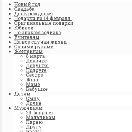
Новый год
Свадьба
День рождения
Подарки на 14 февраля!
Оригинальные подарки
Юбилей
По знакам зодиака
Учителям
На все случаи жизни
Своими руками
Женщинам
8 марта
Девочке
Девушке
Подруге
Сестре
Жене
Маме
Бабушке
Детям
Сыну
Дочке
Мужчинам
23 февраля
Мальчикам
Парню
Другу
Брату