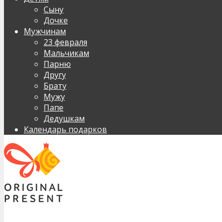
Сыну
Дочке
Мужчинам
23 февраля
Мальчикам
Парню
Другу
Брату
Мужу
Папе
Дедушкам
Календарь подарков