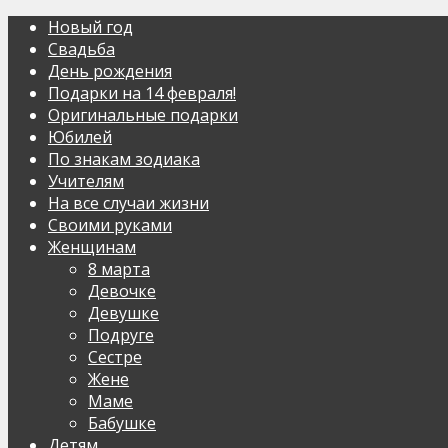
Новый год
Свадьба
День рождения
Подарки на 14 февраля!
Оригинальные подарки
Юбилей
По знакам зодиака
Учителям
На все случаи жизни
Своими руками
Женщинам
8 марта
Девочке
Девушке
Подруге
Сестре
Жене
Маме
Бабушке
Детям