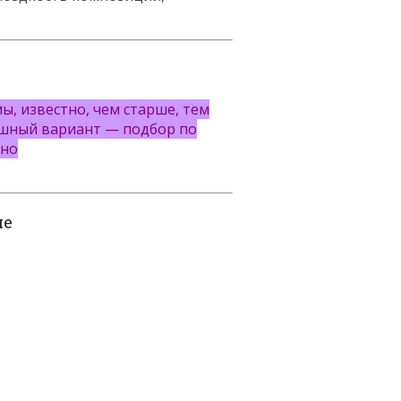
ы, известно, чем старше, тем
ышный вариант — подбор по
жно
ие