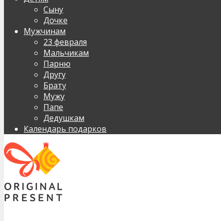
Сыну
Дочке
Мужчинам
23 февраля
Мальчикам
Парню
Другу
Брату
Мужу
Папе
Дедушкам
Календарь подарков