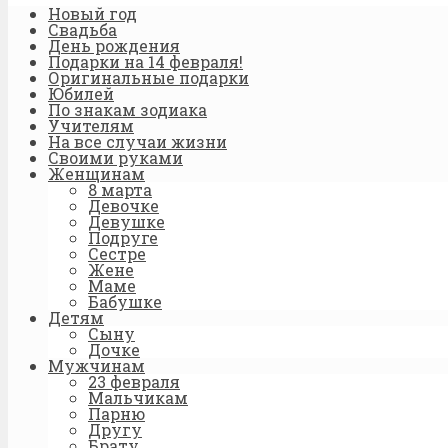
Новый год
Свадьба
День рождения
Подарки на 14 февраля!
Оригинальные подарки
Юбилей
По знакам зодиака
Учителям
На все случаи жизни
Своими руками
Женщинам
8 марта
Девочке
Девушке
Подруге
Сестре
Жене
Маме
Бабушке
Детям
Сыну
Дочке
Мужчинам
23 февраля
Мальчикам
Парню
Другу
Брату