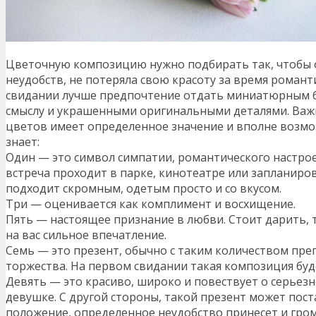
Цветочную композицию нужно подбирать так, чтобы 
неудобств, не потеряла свою красоту за время романт
свидании лучше предпочтение отдать миниатюрным 
смыслу и украшенными оригинальными деталями. Важн
цветов имеет определенное значение и вполне возмож
знает:
Один — это символ симпатии, романтического настрое
встреча проходит в парке, кинотеатре или запланиро
подходит скромным, одетым просто и со вкусом.
Три — оценивается как комплимент и восхищение.
Пять — настоящее признание в любви. Стоит дарить, 
на вас сильное впечатление.
Семь — это презент, обычно с таким количеством пре
торжества. На первом свидании такая композиция буде
Девять — это красиво, широко и повествует о серьез
девушке. С другой стороны, такой презент может пос
положение, определенное неудобство принесет и гро