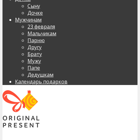
Сыну
Дочке
Мужчинам
23 февраля
Мальчикам
Парню
Другу
Брату
Мужу
Папе
Дедушкам
Календарь подарков