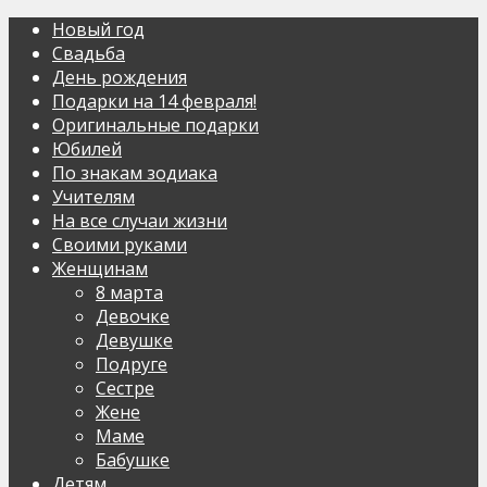
Новый год
Свадьба
День рождения
Подарки на 14 февраля!
Оригинальные подарки
Юбилей
По знакам зодиака
Учителям
На все случаи жизни
Своими руками
Женщинам
8 марта
Девочке
Девушке
Подруге
Сестре
Жене
Маме
Бабушке
Детям