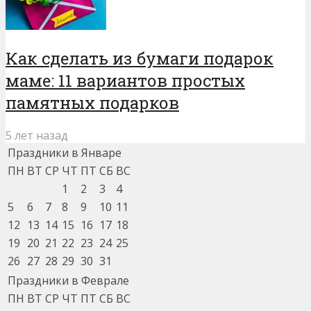
Как сделать из бумаги подарок
маме: 11 вариантов простых
памятных подарков
5 лет назад
Праздники в Январе
ПН
ВТ
СР
ЧТ
ПТ
СБ
ВС
1
2
3
4
5
6
7
8
9
10
11
12
13
14
15
16
17
18
19
20
21
22
23
24
25
26
27
28
29
30
31
Праздники в Феврале
ПН
ВТ
СР
ЧТ
ПТ
СБ
ВС