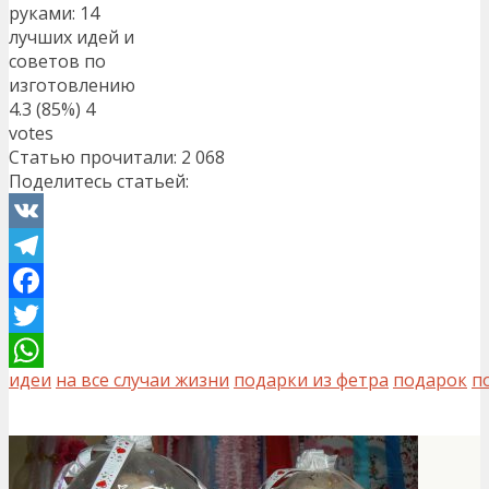
руками: 14
лучших идей и
советов по
изготовлению
4.3
(85%)
4
votes
Статью прочитали:
2 068
Поделитесь статьей:
VK
Telegram
Facebook
Twitter
идеи
на все случаи жизни
подарки из фетра
подарок
п
WhatsApp