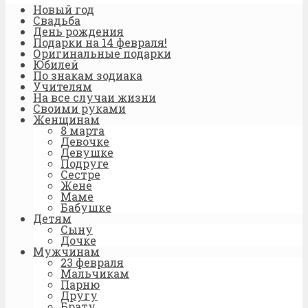
Новый год
Свадьба
День рождения
Подарки на 14 февраля!
Оригинальные подарки
Юбилей
По знакам зодиака
Учителям
На все случаи жизни
Своими руками
Женщинам
8 марта
Девочке
Девушке
Подруге
Сестре
Жене
Маме
Бабушке
Детям
Сыну
Дочке
Мужчинам
23 февраля
Мальчикам
Парню
Другу
Брату