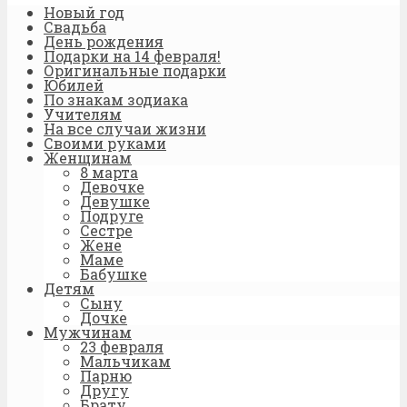
Новый год
Свадьба
День рождения
Подарки на 14 февраля!
Оригинальные подарки
Юбилей
По знакам зодиака
Учителям
На все случаи жизни
Своими руками
Женщинам
8 марта
Девочке
Девушке
Подруге
Сестре
Жене
Маме
Бабушке
Детям
Сыну
Дочке
Мужчинам
23 февраля
Мальчикам
Парню
Другу
Брату