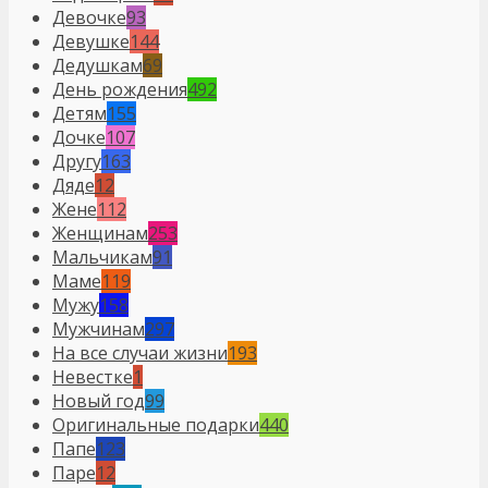
Девочке
93
Девушке
144
Дедушкам
69
День рождения
492
Детям
155
Дочке
107
Другу
163
Дяде
12
Жене
112
Женщинам
253
Мальчикам
91
Маме
119
Мужу
158
Мужчинам
297
На все случаи жизни
193
Невестке
1
Новый год
99
Оригинальные подарки
440
Папе
123
Паре
12