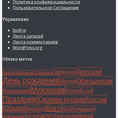
Политика конфиденциальности
Пользовательское Соглашение
Управление
Войти
Лента записей
Лента комментариев
WordPress.org
Облако меток
Девушке
Девочке
8 марта
23 февраля
14 февраля
День рождения
Женщинам
Детям
Мужчинам
Мальчикам
Новый год
Праздник
Своими руками
Сестре
Юбилей
брату
бабушке
годовщина
букет
другу
жене
друзьям
дочке
девушкам