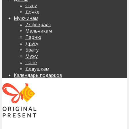
Сыну
Дочке
Мужчинам
23 февраля
Мальчикам
Парню
Другу
Брату
Мужу
Папе
Дедушкам
Календарь подарков