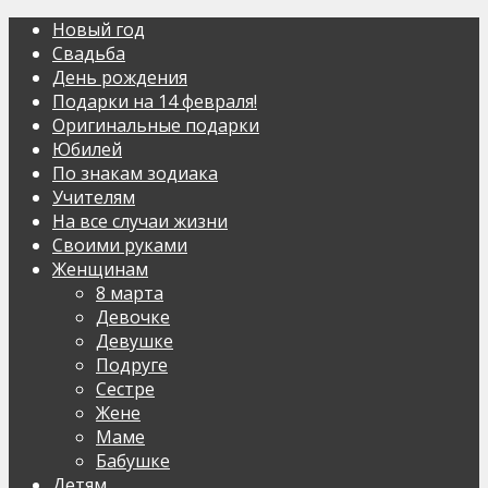
Новый год
Свадьба
День рождения
Подарки на 14 февраля!
Оригинальные подарки
Юбилей
По знакам зодиака
Учителям
На все случаи жизни
Своими руками
Женщинам
8 марта
Девочке
Девушке
Подруге
Сестре
Жене
Маме
Бабушке
Детям