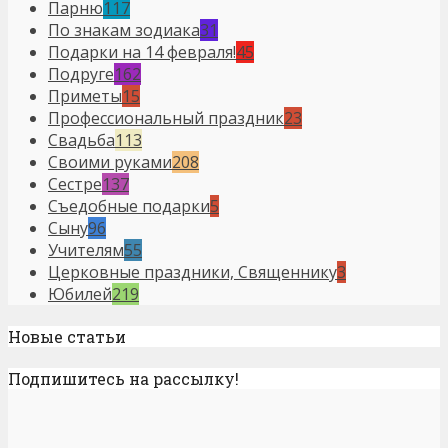
Парню
117
По знакам зодиака
31
Подарки на 14 февраля!
45
Подруге
162
Приметы
15
Профессиональный праздник
23
Свадьба
113
Своими руками
208
Сестре
137
Съедобные подарки
5
Сыну
96
Учителям
55
Церковные праздники, Священнику
3
Юбилей
219
Новые статьи
Подпишитесь на рассылку!