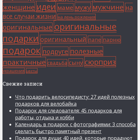
идеи
мужчине
женщине
мужу
на
маме
все случаи жизни
на день рождения
оригинальные
оригинальные
подарки
оригинальный
папе
парню
подарок
полезные
подруге
сюрприз
практичные
сыну
свадьба
украшения
цветы
Свежие записи
Что подарить велосипедисту: 27 идей полезных
подарков для велобайка
Подарок для следователя: 45 подарков для
работы, отдыха и хобби
Календарь в подарок с фотографиями: 3 способа
сделать быстро памятный презент
Подарок для души: 40 идей, которые порадуют