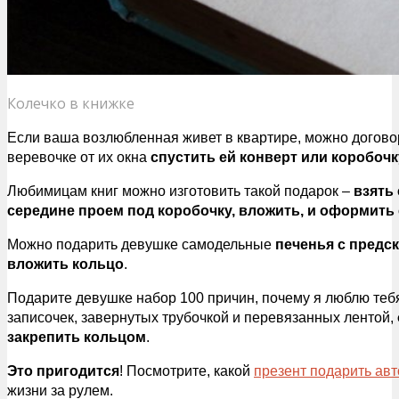
Колечко в книжке
Если ваша возлюбленная живет в квартире, можно договор
веревочке от их окна
спустить ей конверт или коробочк
Любимицам книг можно изготовить такой подарок –
взять 
середине проем под коробочку, вложить, и оформить 
Можно подарить девушке самодельные
печенья с предск
вложить кольцо
.
Подарите девушке набор 100 причин, почему я люблю тебя
записочек, завернутых трубочкой и перевязанных лентой,
закрепить кольцом
.
Это пригодится
! Посмотрите, какой
презент подарить ав
жизни за рулем.