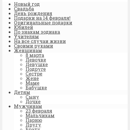
Новый год
Свадьба
День рождения
Подарки на 14 февраля!
Оригинальные подарки
Юбилей
По знакам зодиака
Учителям
На все случаи жизни
Своими руками
Женщинам
8 марта
Девочке
Девушке
Подруге
Сестре
Жене
Маме
Бабушке
Детям
Сыну
Дочке
Мужчинам
23 февраля
Мальчикам
Парню
Другу
Брату