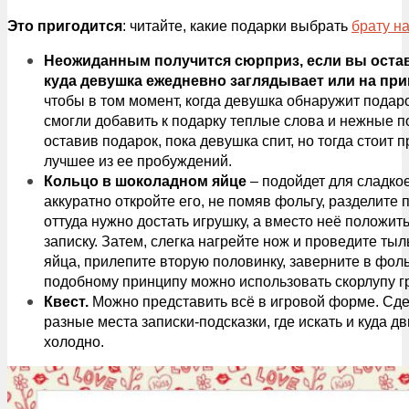
Это пригодится
: читайте, какие подарки выбрать
брату н
Неожиданным получится сюрприз, если вы остав
куда девушка ежедневно заглядывает или на пр
чтобы в том момент, когда девушка обнаружит подаро
смогли добавить к подарку теплые слова и нежные по
оставив подарок, пока девушка спит, но тогда стоит п
лучшее из ее пробуждений.
Кольцо в шоколадном яйце
– подойдет для сладко
аккуратно откройте его, не помяв фольгу, разделите 
оттуда нужно достать игрушку, а вместо неё положить
записку. Затем, слегка нагрейте нож и проведите ты
яйца, прилепите вторую половинку, заверните в фольг
подобному принципу можно использовать скорлупу гр
Квест.
Можно представить всё в игровой форме. Сдел
разные места записки-подсказки, где искать и куда дв
холодно.