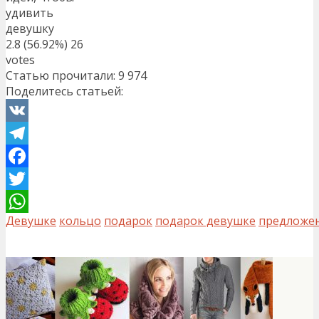
удивить
девушку
2.8
(56.92%)
26
votes
Статью прочитали:
9 974
Поделитесь статьей:
VK
Telegram
Facebook
Twitter
Девушке
кольцо
подарок
подарок девушке
предложе
WhatsApp