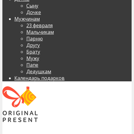
Сыну
Дочке
Мужчинам
23 февраля
Мальчикам
Парню
Другу
Брату
Мужу
Папе
Дедушкам
Календарь подарков