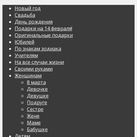
Новый год
Свадьба
День рождения
Подарки на 14 февраля!
Оригинальные подарки
Юбилей
По знакам зодиака
Учителям
На все случаи жизни
Своими руками
Женщинам
8 марта
Девочке
Девушке
Подруге
Сестре
Жене
Маме
Бабушке
Детям