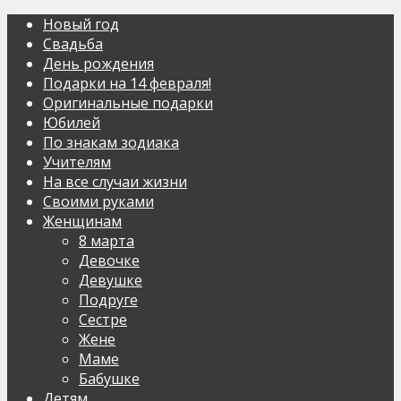
Новый год
Свадьба
День рождения
Подарки на 14 февраля!
Оригинальные подарки
Юбилей
По знакам зодиака
Учителям
На все случаи жизни
Своими руками
Женщинам
8 марта
Девочке
Девушке
Подруге
Сестре
Жене
Маме
Бабушке
Детям