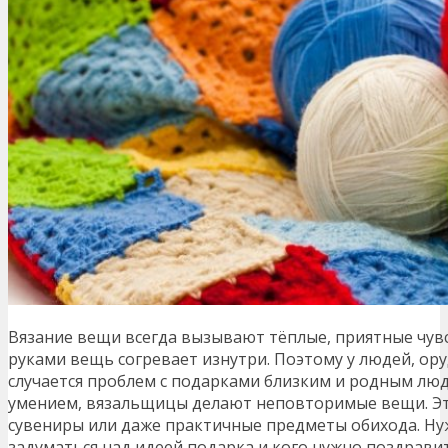
Вязание вещи всегда вызывают тёплые, приятные чув
руками вещь согревает изнутри. Поэтому у людей, ор
случается проблем с подарками близким и родным лю
умением, вязальщицы делают неповторимые вещи. Эт
сувениры или даже практичные предметы обихода. Н
задуматься над идеей подарка и кого нужно поздравит