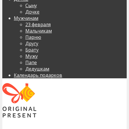
Сыну
Дочке
Мужчинам
23 февраля
Мальчикам
Парню
Другу
Брату
Мужу
Папе
Дедушкам
Календарь подарков