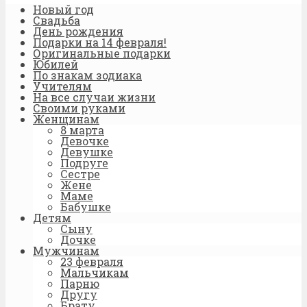
Новый год
Свадьба
День рождения
Подарки на 14 февраля!
Оригинальные подарки
Юбилей
По знакам зодиака
Учителям
На все случаи жизни
Своими руками
Женщинам
8 марта
Девочке
Девушке
Подруге
Сестре
Жене
Маме
Бабушке
Детям
Сыну
Дочке
Мужчинам
23 февраля
Мальчикам
Парню
Другу
Брату