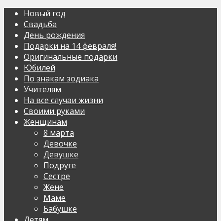
Новый год
Свадьба
День рождения
Подарки на 14 февраля!
Оригинальные подарки
Юбилей
По знакам зодиака
Учителям
На все случаи жизни
Своими руками
Женщинам
8 марта
Девочке
Девушке
Подруге
Сестре
Жене
Маме
Бабушке
Детям