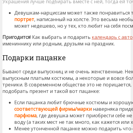
Украшения лучше подбирать вместе с ней, тогда ей т
Девушкам-нарциссам может также понравиться т
портрет
, написанный на холсте. Это весьма необ
может недешево, но у тех, кто любит на себя пос
Пригодится
! Как выбрать и подарить
календарь с авт
имениннику или родным, друзьям на праздник.
Подарки пацанке
Бывают среди выпускниц и не очень женственные. Н
выпускным платьям костюмы, а некоторые и вовсе бо
треники. В современном обществе это не порицается
подобрать презент и такой вот пацанке:
Если пацанка любит брючные костюмы и хорошу
соответствующей фирмы/марки
наверняка придет
парфюма
, где девушка может приобрести себе не
воду (а таких мест не так много, как кажется или 
Менее утонченной пацанке можно подарить что-