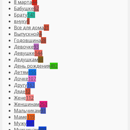
8 марта
44
Бабушке
62
Брату
141
внуку
6
Все для дома
21
Выпускной
4
Годовщина
28
Девочке
93
Девушке
144
Дедушкам
69
День рождения
492
Детям
155
Дочке
107
Другу
163
Дяде
12
Жене
112
Женщинам
253
Мальчикам
91
Маме
119
Мужу
158
Мужчинам
297