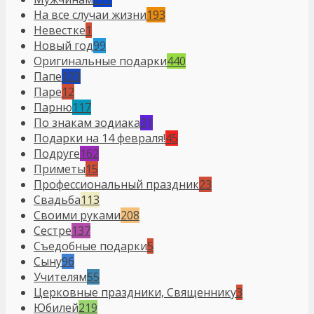
На все случаи жизни
193
Невестке
1
Новый год
99
Оригинальные подарки
440
Папе
123
Паре
12
Парню
117
По знакам зодиака
31
Подарки на 14 февраля!
45
Подруге
162
Приметы
15
Профессиональный праздник
23
Свадьба
113
Своими руками
208
Сестре
137
Съедобные подарки
5
Сыну
96
Учителям
55
Церковные праздники, Священнику
3
Юбилей
219