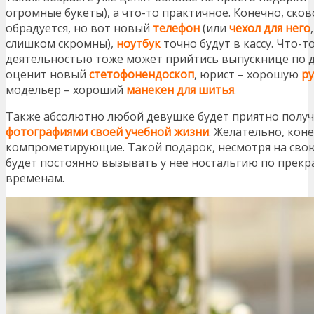
огромные букеты), а что-то практичное. Конечно, ско
обрадуется, но вот новый
телефон
(или
чехол для него
слишком скромны),
ноутбук
точно будут в кассу. Что-
деятельностью тоже может прийтись выпускнице по д
оценит новый
стетофонендоскоп
, юрист – хорошую
р
модельер – хороший
манекен для шитья
.
Также абсолютно любой девушке будет приятно полу
фотографиями своей учебной жизни
. Желательно, кон
компрометирующие. Такой подарок, несмотря на свою 
будет постоянно вызывать у нее ностальгию по прек
временам.