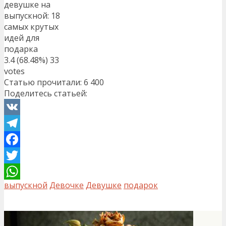
девушке на
выпускной: 18
самых крутых
идей для
подарка
3.4
(68.48%)
33
votes
Статью прочитали:
6 400
Поделитесь статьей:
VK
Telegram
Facebook
Twitter
выпускной
Девочке
Девушке
подарок
WhatsApp