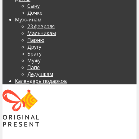
Сыну
Дочке
Мужчинам
23 февраля
Мальчикам
Парню
Другу
Брату
Мужу
Папе
Дедушкам
Календарь подарков