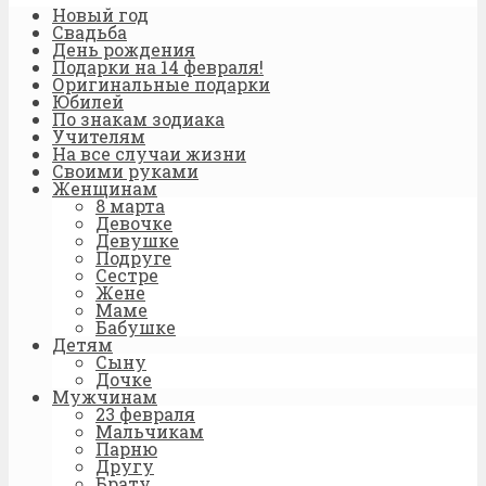
Новый год
Свадьба
День рождения
Подарки на 14 февраля!
Оригинальные подарки
Юбилей
По знакам зодиака
Учителям
На все случаи жизни
Своими руками
Женщинам
8 марта
Девочке
Девушке
Подруге
Сестре
Жене
Маме
Бабушке
Детям
Сыну
Дочке
Мужчинам
23 февраля
Мальчикам
Парню
Другу
Брату