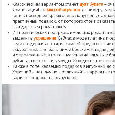
Классическим вариантом станет
дуэт букета
– оча
композиции! – и
мягкой игрушки
: к примеру, мед
(они в последнее время очень популярны). Однак
практичный подарок, от которого стоит отказатьс
стандартным романтиком.
Из практических подарков, имеющих романтическ
выделить
украшения
. Сейчас в моде платина и с
леди воздерживаются; из камней предпочтение о
аккуратным, а не большим и броским. Каждая де
и определенные, кто-то – маленькие алмазы и бр
рубины, а кто-то – изумруды. Исходить стоит из
Также в топе желаемых подарков выпускниц до с
Хороший – нет, лучше – отличный! – парфюм – э
вариант подарка на выпускной.