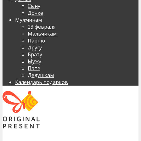
Сыну
Дочке
Мужчинам
23 февраля
Мальчикам
Парню
Другу
Брату
Мужу
Папе
Дедушкам
Календарь подарков