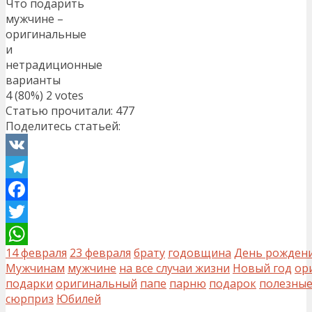
Что подарить
мужчине –
оригинальные
и
нетрадиционные
варианты
4
(80%)
2
votes
Статью прочитали:
477
Поделитесь статьей:
VK
Telegram
Facebook
Twitter
14 февраля
23 февраля
брату
годовщина
День рожден
WhatsApp
Мужчинам
мужчине
на все случаи жизни
Новый год
ор
подарки
оригинальный
папе
парню
подарок
полезны
сюрприз
Юбилей