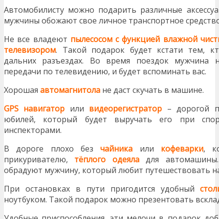
Автомобилисту можно подарить различные аксессуа
мужчины обожают свое личное транспортное средство
Не все владеют
пылесосом с функцией влажной чист
телевизором
. Такой подарок будет кстати тем, 
дальних разъездах. Во время поездок мужчина 
передачи по телевидению, и будет вспоминать вас.
Хорошая
автомагнитола
не даст скучать в машине.
GPS навигатор
или
видеорегистратор
– дорогой п
юбилей, который будет выручать его при спо
инспекторами.
В дороге плохо без
чайника
или
кофеварки
, к
прикуривателю,
тёплого одеяла
для автомашины. 
обрадуют мужчину, который любит путешествовать н
При остановках в пути пригодится удобный
стол
ноутбуком. Такой подарок можно презентовать всклад
Удобные приспособления, эти мелочи в подарок до