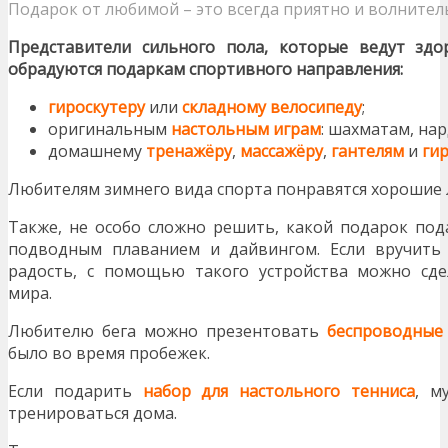
Подарок от любимой – это всегда приятно и волнител
Представители сильного пола, которые ведут здо
обрадуются подаркам спортивного направления:
гироскутеру
или
складному велосипеду
;
оригинальным
настольным играм
: шахматам, на
домашнему
тренажёру
,
массажёру
,
гантелям
и
ги
Любителям зимнего вида спорта понравятся хорошие 
Также, не особо сложно решить, какой подарок по
подводным плаванием и дайвингом. Если вручит
радость, с помощью такого устройства можно сд
мира.
Любителю бега можно презентовать
беспроводные
было во время пробежек.
Если подарить
набор для настольного тенниса
, м
тренироваться дома.