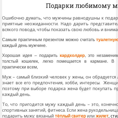
Подарки любимому 
Ошибочно думать, что мужчины равнодушны к подар
приятные неожиданности. Надо дарить представите
всякого повода, чтобы показать свою любовь и внима
Самым практичным презентом можно считать
туалетну
каждый день мужчине.
Хорошая идея – подарить
кардхолдер
, это незамени
толстый кошелек, легко помещается в кармане. В 
практически всем,
Муж – самый близкий человек у жены, он обрадуется 
знает все его предпочтения, хобби, интересы. Женщ
поэтому при выборе подарка жена будет покупать пр
каждый день.
То, что пригодится мужу каждый
день
– это, конечн
спортивных занятий, фитнеса. Если жена рукодельница
подарить мужу: вязаный
тёплый свитер
или
жилет
, ст