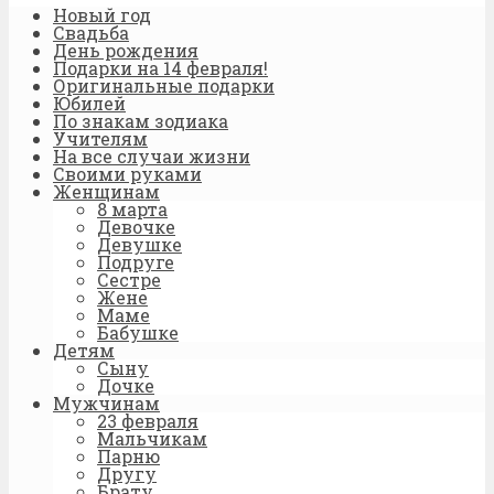
Новый год
Свадьба
День рождения
Подарки на 14 февраля!
Оригинальные подарки
Юбилей
По знакам зодиака
Учителям
На все случаи жизни
Своими руками
Женщинам
8 марта
Девочке
Девушке
Подруге
Сестре
Жене
Маме
Бабушке
Детям
Сыну
Дочке
Мужчинам
23 февраля
Мальчикам
Парню
Другу
Брату