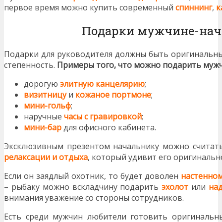
первое время можно купить современный
спиннинг
,
к
Подарки мужчине-нач
Подарки для руководителя должны быть оригинальным
степенность.
Примеры того, что можно подарить мужч
дорогую
элитную канцелярию
;
визитницу
и
кожаное портмоне
;
мини-гольф
;
наручные
часы с гравировкой
;
мини-бар
для офисного кабинета.
Эксклюзивным презентом начальнику можно счита
релаксации и отдыха
, который удивит его оригиналь
Если он заядлый охотник, то будет доволен
настенно
– рыбаку можно вскладчину подарить
эхолот
или
на
внимания уважение со стороны сотрудников.
Есть среди мужчин любители готовить оригинальн