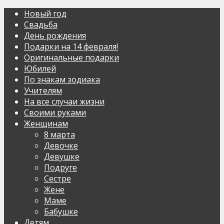
Новый год
Свадьба
День рождения
Подарки на 14 февраля!
Оригинальные подарки
Юбилей
По знакам зодиака
Учителям
На все случаи жизни
Своими руками
Женщинам
8 марта
Девочке
Девушке
Подруге
Сестре
Жене
Маме
Бабушке
Детям