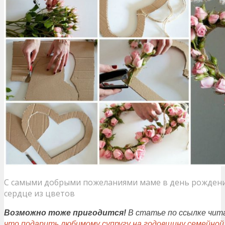
С самыми добрыми пожеланиями маме в день рождени
сердце из цветов
Возможно
тоже пригодится!
В статье по ссылке чит
что подарить любимому супругу
на г
одовщин
у
семейной