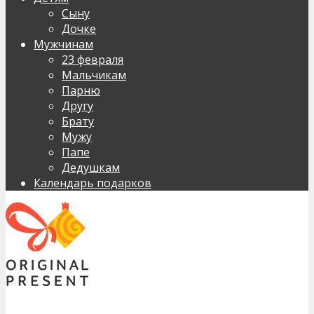
Сыну
Дочке
Мужчинам
23 февраля
Мальчикам
Парню
Другу
Брату
Мужу
Папе
Дедушкам
Календарь подарков