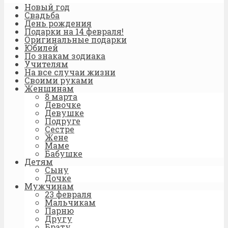
Новый год
Свадьба
День рождения
Подарки на 14 февраля!
Оригинальные подарки
Юбилей
По знакам зодиака
Учителям
На все случаи жизни
Своими руками
Женщинам
8 марта
Девочке
Девушке
Подруге
Сестре
Жене
Маме
Бабушке
Детям
Сыну
Дочке
Мужчинам
23 февраля
Мальчикам
Парню
Другу
Брату