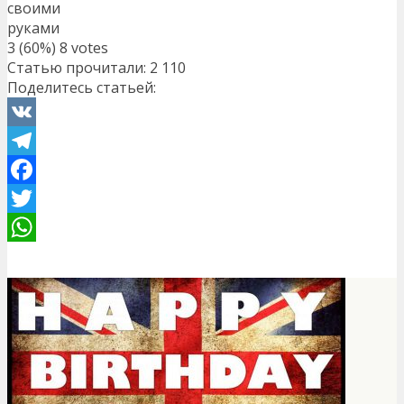
своими
руками
3
(60%)
8
votes
Статью прочитали:
2 110
Поделитесь статьей:
VK
Telegram
Facebook
Twitter
WhatsApp