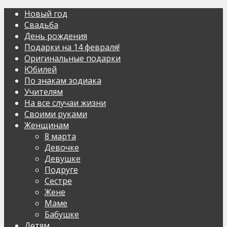
Новый год
Свадьба
День рождения
Подарки на 14 февраля!
Оригинальные подарки
Юбилей
По знакам зодиака
Учителям
На все случаи жизни
Своими руками
Женщинам
8 марта
Девочке
Девушке
Подруге
Сестре
Жене
Маме
Бабушке
Детям