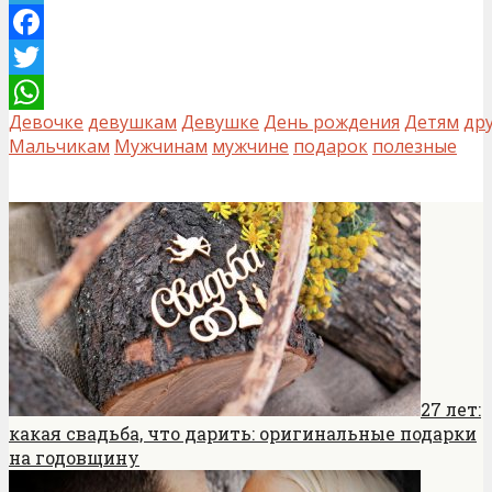
Telegram
Facebook
Twitter
Девочке
девушкам
Девушке
День рождения
Детям
др
WhatsApp
Мальчикам
Мужчинам
мужчине
подарок
полезные
27 лет:
какая свадьба, что дарить: оригинальные подарки
на годовщину