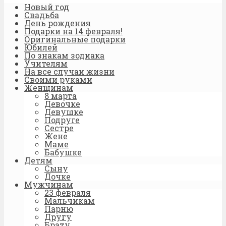
Новый год
Свадьба
День рождения
Подарки на 14 февраля!
Оригинальные подарки
Юбилей
По знакам зодиака
Учителям
На все случаи жизни
Своими руками
Женщинам
8 марта
Девочке
Девушке
Подруге
Сестре
Жене
Маме
Бабушке
Детям
Сыну
Дочке
Мужчинам
23 февраля
Мальчикам
Парню
Другу
Брату