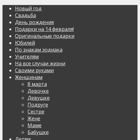
Новый год
Свадьба
День рождения
Подарки на 14 февраля!
Оригинальные подарки
Юбилей
По знакам зодиака
Учителям
На все случаи жизни
Своими руками
Женщинам
8 марта
Девочке
Девушке
Подруге
Сестре
Жене
Маме
Бабушке
Детям