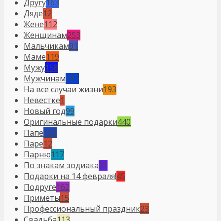
Другу
163
Дяде
12
Жене
112
Женщинам
253
Мальчикам
91
Маме
119
Мужу
158
Мужчинам
297
На все случаи жизни
193
Невестке
1
Новый год
99
Оригинальные подарки
440
Папе
123
Паре
12
Парню
117
По знакам зодиака
31
Подарки на 14 февраля!
45
Подруге
162
Приметы
15
Профессиональный праздник
23
Свадьба
113