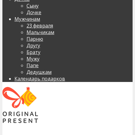
Сыну
Дочке
Мужчинам
23 февраля
Мальчикам
Парню
Другу
Брату
Мужу
Папе
Дедушкам
Календарь подарков