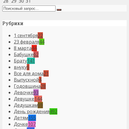
28
29
30
31
Рубрики
1 сентября
22
23 февраля
44
8 марта
44
Бабушке
62
Брату
141
внуку
6
Все для дома
21
Выпускной
4
Годовщина
28
Девочке
93
Девушке
144
Дедушкам
69
День рождения
492
Детям
155
Дочке
107