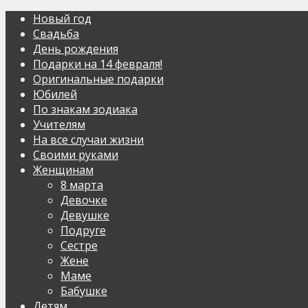
Новый год
Свадьба
День рождения
Подарки на 14 февраля!
Оригинальные подарки
Юбилей
По знакам зодиака
Учителям
На все случаи жизни
Своими руками
Женщинам
8 марта
Девочке
Девушке
Подруге
Сестре
Жене
Маме
Бабушке
Детям