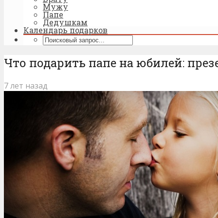
Мужу
Папе
Дедушкам
Календарь подарков
Что подарить папе на юбилей: през
7 лет назад