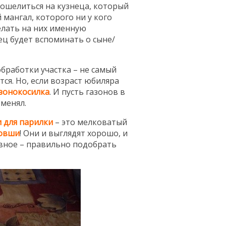
скошелиться на кузнеца, который
мангал, которого ни у кого
делать на них именную
ец будет вспоминать о сыне/
 обработки участка – не самый
ся. Но, если возраст юбиляра
зонокосилка
. И пусть газонов в
тменял.
 для парилки
– это мелковатый
овши
! Они и выглядят хорошо, и
авное – правильно подобрать