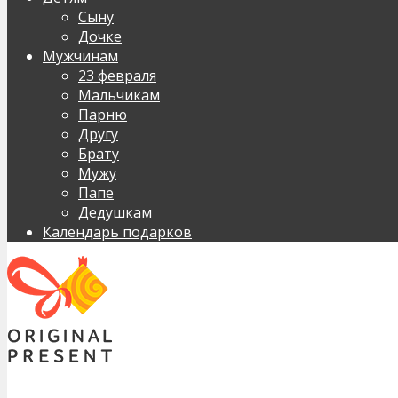
Сыну
Дочке
Мужчинам
23 февраля
Мальчикам
Парню
Другу
Брату
Мужу
Папе
Дедушкам
Календарь подарков