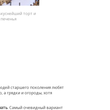
вкуснейший торт и
 печенья
юдей старшего поколения любят
ю, а грядки и огороды, хотя
чать
. Самый очевидный вариант