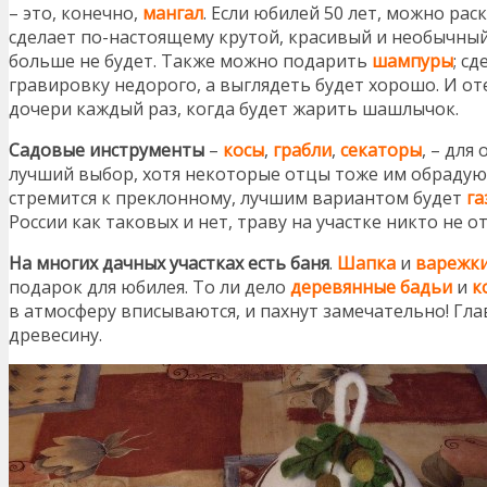
– это, конечно,
мангал
. Если юбилей 50 лет, можно ра
сделает по-настоящему крутой, красивый и необычный 
больше не будет. Также можно подарить
шампуры
; с
гравировку недорого, а выглядеть будет хорошо. И от
дочери каждый раз, когда будет жарить шашлычок.
Садовые инструменты
–
косы
,
грабли
,
секаторы
, – для
лучший выбор, хотя некоторые отцы тоже им обрадуют
стремится к преклонному, лучшим вариантом будет
га
России как таковых и нет, траву на участке никто не о
На многих дачных участках есть баня
.
Шапка
и
варежки
подарок для юбилея. То ли дело
деревянные бадьи
и
к
в атмосферу вписываются, и пахнут замечательно! Гл
древесину.