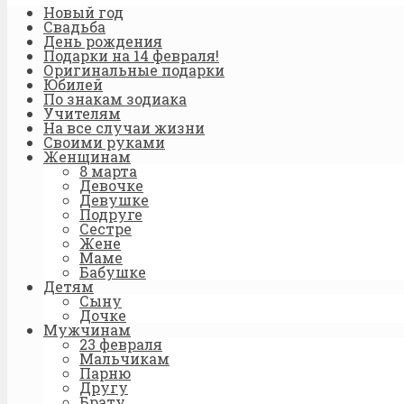
Новый год
Свадьба
День рождения
Подарки на 14 февраля!
Оригинальные подарки
Юбилей
По знакам зодиака
Учителям
На все случаи жизни
Своими руками
Женщинам
8 марта
Девочке
Девушке
Подруге
Сестре
Жене
Маме
Бабушке
Детям
Сыну
Дочке
Мужчинам
23 февраля
Мальчикам
Парню
Другу
Брату