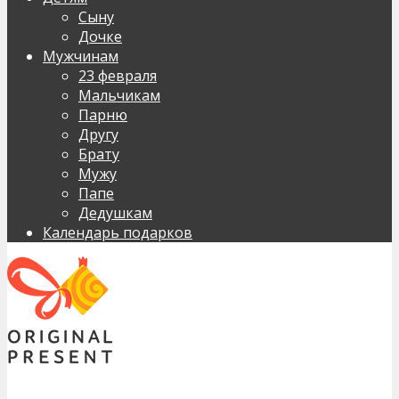
Сыну
Дочке
Мужчинам
23 февраля
Мальчикам
Парню
Другу
Брату
Мужу
Папе
Дедушкам
Календарь подарков