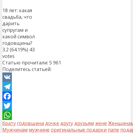
18 лет: какая
свадьба, что
дарить
супругам и
какой символ
годовщины?
3.2
(64.19%)
43
votes
Статью прочитали:
5 961
Поделитесь статьей:
VK
Telegram
Facebook
Twitter
брату
годовщина
дочке
другу
друзьям
жене
Женщина
WhatsApp
Мужчинам
мужчине
оригинальные подарки
папе
пода