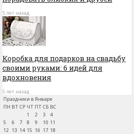
5 лет назад
Коробка для подарков на свадьбу
своими руками: 6 идей для
вдохновения
5 лет назад
Праздники в Январе
ПН
ВТ
СР
ЧТ
ПТ
СБ
ВС
1
2
3
4
5
6
7
8
9
10
11
12
13
14
15
16
17
18