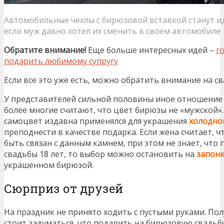
Автомобильные чехлы с бирюзовой вставкой станут 
если муж давно хотел их сменить в своем автомобиле
Обратите внимание!
Еще больше интересных идей –
г
подарить любимому супругу
Если все это уже есть, можно обратить внимание на с
У представителей сильной половины иное отношение
более многие считают, что цвет бирюзы не «мужской». 
самоцвет издавна применялся для украшения
холодно
преподнести в качестве подарка. Если жена считает,
быть связан с данным камнем, при этом не знает, что
свадьбы 18 лет, то выбор можно остановить на
запонк
украшенном бирюзой.
Сюрприз от друзей
На праздник не принято ходить с пустыми руками. По
стоит задуматься, что подарить на бирюзовую свадьбу