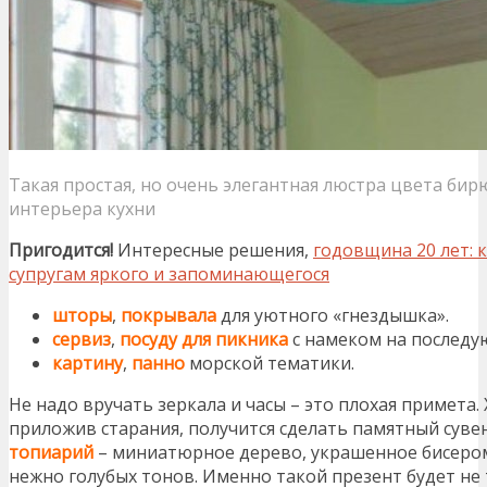
Такая простая, но очень элегантная люстра цвета бир
интерьера кухни
Пригодится!
Интересные решения,
годовщина 20 лет: к
супругам яркого и запоминающегося
шторы
,
покрывала
для уютного «гнездышка».
сервиз
,
посуду для пикника
с намеком на последу
картину
,
панно
морской тематики.
Не надо вручать зеркала и часы – это плохая примета.
приложив старания, получится сделать памятный суве
топиарий
– миниатюрное дерево, украшенное бисером
нежно голубых тонов. Именно такой презент будет не