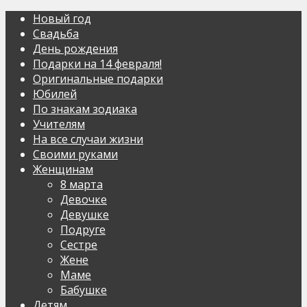
Новый год
Свадьба
День рождения
Подарки на 14 февраля!
Оригинальные подарки
Юбилей
По знакам зодиака
Учителям
На все случаи жизни
Своими руками
Женщинам
8 марта
Девочке
Девушке
Подруге
Сестре
Жене
Маме
Бабушке
Детям