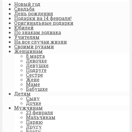
Новый год
Свадьба
День рождения
Подарки на 14 февраля!
Оригинальные подарки
Юбилей
По знакам зодиака
Учителям
На все случаи жизни
Своими руками
Женщинам
8 марта
Девочке
Девушке
Подруге
Сестре
Жене
Маме
Бабушке
Детям
Сыну
Дочке
Мужчинам
23 февраля
Мальчикам
Парню
Другу
Брату