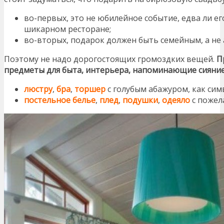
во-первых, это не юбилейное событие, едва ли е
шикарном ресторане;
во-вторых, подарок должен быть семейным, а не
Поэтому не надо дорогостоящих громоздких вещей.
П
предметы для быта, интерьера, напоминающие сияние
люстру
,
бра
,
торшер
с голубым абажуром, как сим
постельное белье
,
плед
,
подушки
,
одеяло
с пожел