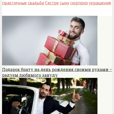
практичные
свадьба
Сестре
сыну
сюрприз
украшения
Подарок брату на день рождения своими руками –
радуем любимого зануду