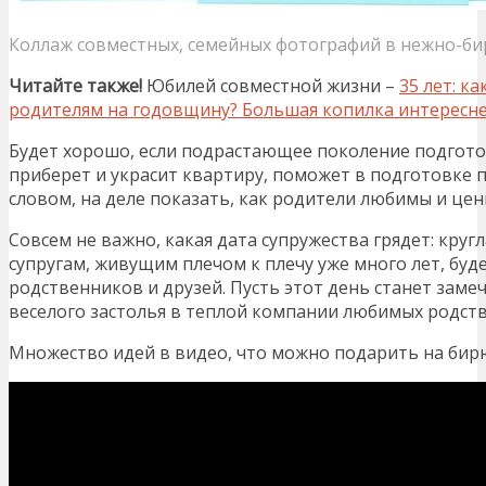
Коллаж совместных, семейных фотографий в нежно-б
Читайте также!
Юбилей совместной жизни –
35 лет: к
родителям на годовщину? Большая копилка интересн
Будет хорошо, если подрастающее поколение подгото
приберет и украсит квартиру, поможет в подготовке 
словом, на деле показать, как родители любимы и це
Совсем не важно, какая дата супружества грядет: кругл
супругам, живущим плечом к плечу уже много лет, бу
родственников и друзей. Пусть этот день станет зам
веселого застолья в теплой компании любимых родств
Множество идей в видео, что можно подарить на бир