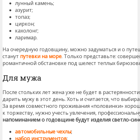
лунный камень;
азурит;
топаз;
циркон;
кахолонг;
ларимар.
На очередную годовщину, можно задуматься и о пут
станут
путевки на море
. Только представьте: соверш
романтичной обстановке под шелест теплых бирюзовы
Для мужа
После стольких лет жена уже не будет в растерянности: 
дарить мужу в этот день. Хоть и считается, что выбир
За время совместного проживания «половинки» хорошо
к торжеству, нужно учесть увлечения, профессиональн
напоминанием о годовщине будут изделия светло-сине
автомобильные чехлы
;
набор инструментов
;