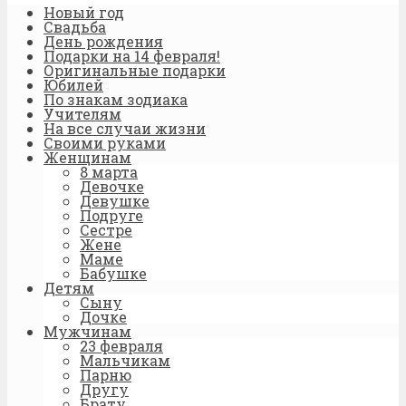
Новый год
Свадьба
День рождения
Подарки на 14 февраля!
Оригинальные подарки
Юбилей
По знакам зодиака
Учителям
На все случаи жизни
Своими руками
Женщинам
8 марта
Девочке
Девушке
Подруге
Сестре
Жене
Маме
Бабушке
Детям
Сыну
Дочке
Мужчинам
23 февраля
Мальчикам
Парню
Другу
Брату