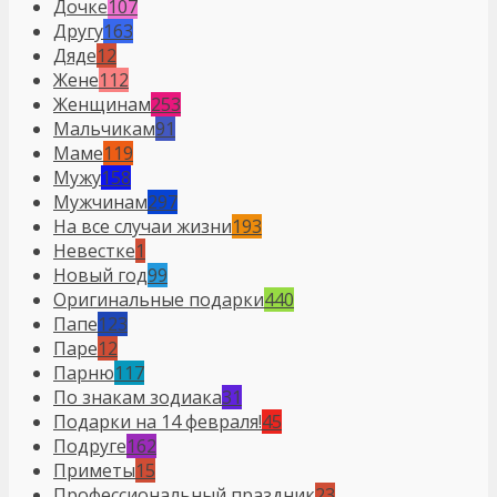
Дочке
107
Другу
163
Дяде
12
Жене
112
Женщинам
253
Мальчикам
91
Маме
119
Мужу
158
Мужчинам
297
На все случаи жизни
193
Невестке
1
Новый год
99
Оригинальные подарки
440
Папе
123
Паре
12
Парню
117
По знакам зодиака
31
Подарки на 14 февраля!
45
Подруге
162
Приметы
15
Профессиональный праздник
23