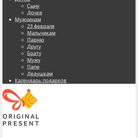
Сыну
Дочке
Мужчинам
23 февраля
Мальчикам
Парню
Другу
Брату
Мужу
Папе
Дедушкам
Календарь подарков