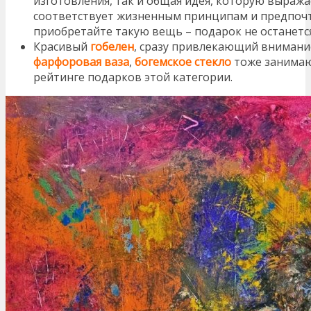
изготовления, так и общая идея, которую выражае
соответствует жизненным принципам и предпоч
приобретайте такую вещь – подарок не останется
Красивый
гобелен
, сразу привлекающий внимание
фарфоровая ваза
,
богемское стекло
тоже занимаю
рейтинге подарков этой категории.