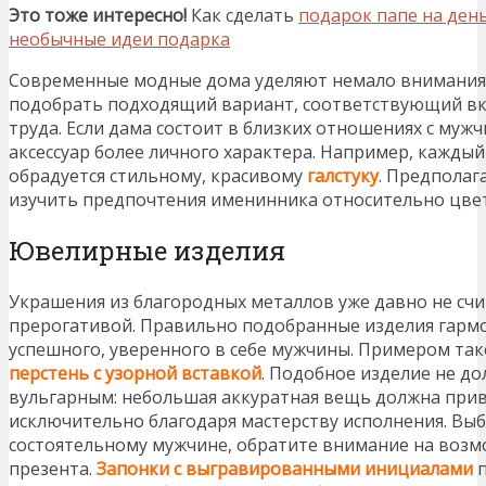
Это тоже интересно!
Как сделать
подарок папе на ден
необычные идеи подарка
Современные модные дома уделяют немало внимания
подобрать подходящий вариант, соответствующий вку
труда. Если дама состоит в близких отношениях с муж
аксессуар более личного характера. Например, кажды
обрадуется стильному, красивому
галстуку
. Предполаг
изучить предпочтения именинника относительно цвет
Ювелирные изделия
Украшения из благородных металлов уже давно не счи
прерогативой. Правильно подобранные изделия гарм
успешного, уверенного в себе мужчины. Примером та
перстень с узорной вставкой
. Подобное изделие не д
вульгарным: небольшая аккуратная вещь должна при
исключительно благодаря мастерству исполнения. Выб
состоятельному мужчине, обратите внимание на воз
презента.
Запонки с выгравированными инициалами
п