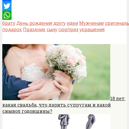
Facebook
Twitter
брату
День рождения
другу
идеи
Мужчинам
оригинал
WhatsApp
подарок
Праздник
сыну
сюрприз
украшения
18 лет:
какая свадьба, что дарить супругам и какой
символ годовщины?