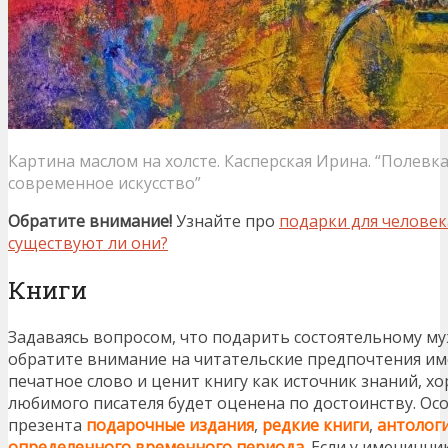
Картина маслом на холсте. Касперская Ирина. “Полевк
современное искусство”
Обратите внимание!
Узнайте про
подарки для человека
существуют ли они?
Книги
Задаваясь вопросом, что подарить состоятельному му
обратите внимание на читательские предпочтения им
печатное слово и ценит книгу как источник знаний, 
любимого писателя будет оценена по достоинству. Ос
презента
подарочные издания
,
редкие книги
,
антолог
определенного временного периода
. Если у именинни