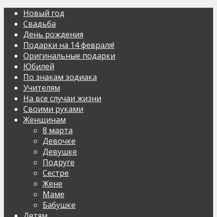
Новый год
Свадьба
День рождения
Подарки на 14 февраля!
Оригинальные подарки
Юбилей
По знакам зодиака
Учителям
На все случаи жизни
Своими руками
Женщинам
8 марта
Девочке
Девушке
Подруге
Сестре
Жене
Маме
Бабушке
Детям