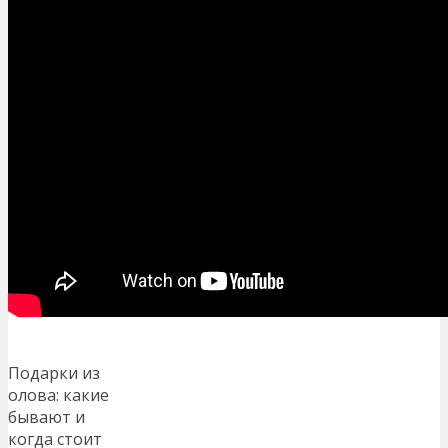
Подарки из
олова: какие
бывают и
когда стоит