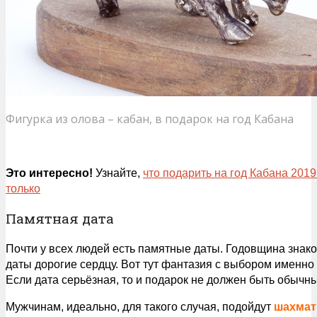
Фигурка из олова – кабан, в подарок на год Кабана
Это интересно!
Узнайте,
что подарить на год Кабана 2019
только
Памятная дата
Почти у всех людей есть памятные даты. Годовщина знако
даты дорогие сердцу. Вот тут фантазия с выбором именн
Если дата серьёзная, то и подарок не должен быть обычн
Мужчинам, идеально, для такого случая, подойдут
шахма