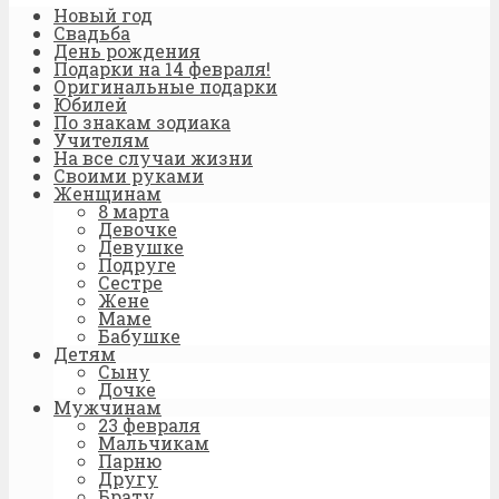
Новый год
Свадьба
День рождения
Подарки на 14 февраля!
Оригинальные подарки
Юбилей
По знакам зодиака
Учителям
На все случаи жизни
Своими руками
Женщинам
8 марта
Девочке
Девушке
Подруге
Сестре
Жене
Маме
Бабушке
Детям
Сыну
Дочке
Мужчинам
23 февраля
Мальчикам
Парню
Другу
Брату