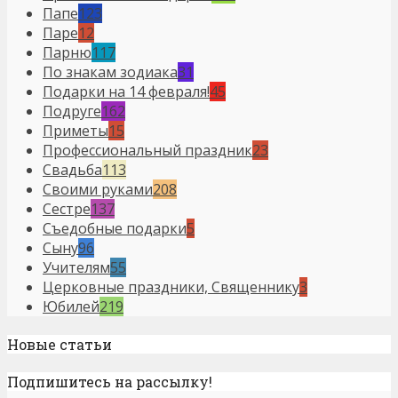
Папе
123
Паре
12
Парню
117
По знакам зодиака
31
Подарки на 14 февраля!
45
Подруге
162
Приметы
15
Профессиональный праздник
23
Свадьба
113
Своими руками
208
Сестре
137
Съедобные подарки
5
Сыну
96
Учителям
55
Церковные праздники, Священнику
3
Юбилей
219
Новые статьи
Подпишитесь на рассылку!