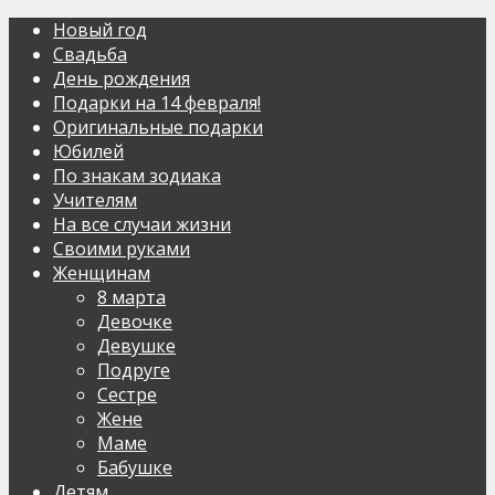
Новый год
Свадьба
День рождения
Подарки на 14 февраля!
Оригинальные подарки
Юбилей
По знакам зодиака
Учителям
На все случаи жизни
Своими руками
Женщинам
8 марта
Девочке
Девушке
Подруге
Сестре
Жене
Маме
Бабушке
Детям