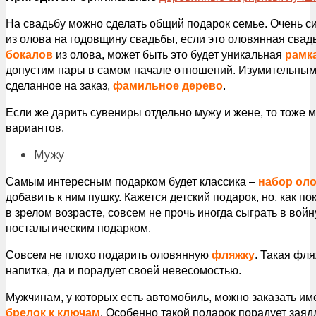
На свадьбу можно сделать общий подарок семье. Очень с
из олова на годовщину свадьбы, если это оловянная свад
бокалов
из олова, может быть это будет уникальная
рамк
допустим пары в самом начале отношений. Изумительным 
сделанное на заказ,
фамильное дерево
.
Если же дарить сувениры отдельно мужу и жене, то тоже 
вариантов.
Мужу
Самым интересным подарком будет классика –
набор ол
добавить к ним пушку. Кажется детский подарок, но, как п
в зрелом возрасте, совсем не прочь иногда сыграть в вой
ностальгическим подарком.
Совсем не плохо подарить оловянную
фляжку
. Такая фл
напитка, да и порадует своей невесомостью.
Мужчинам, у которых есть автомобиль, можно заказать им
брелок к ключам
. Особенно такой подарок порадует зая