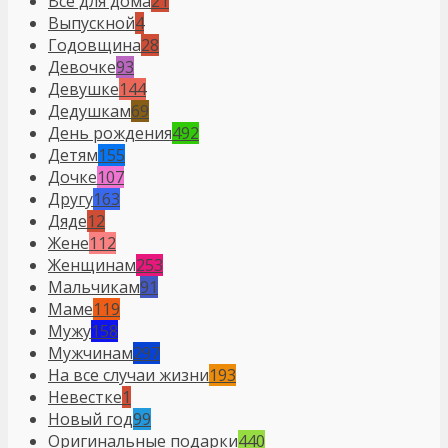
Все для дома
21
Выпускной
4
Годовщина
28
Девочке
93
Девушке
144
Дедушкам
69
День рождения
492
Детям
155
Дочке
107
Другу
163
Дяде
12
Жене
112
Женщинам
253
Мальчикам
91
Маме
119
Мужу
158
Мужчинам
297
На все случаи жизни
193
Невестке
1
Новый год
99
Оригинальные подарки
440