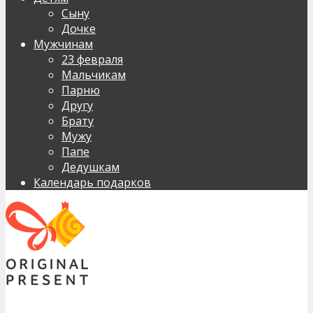
Сыну
Дочке
Мужчинам
23 февраля
Мальчикам
Парню
Другу
Брату
Мужу
Папе
Дедушкам
Календарь подарков