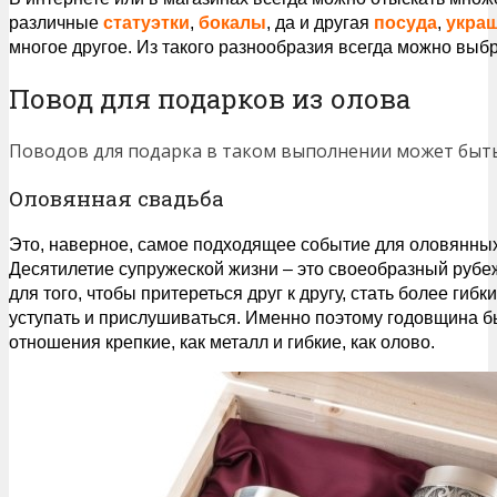
различные
статуэтки
,
бокалы
, да и другая
посуда
,
укра
многое другое. Из такого разнообразия всегда можно выб
Повод для подарков из олова
Поводов для подарка в таком выполнении может быть
Оловянная свадьба
Это, наверное, самое подходящее событие для оловянных
Десятилетие супружеской жизни – это своеобразный рубеж
для того, чтобы притереться друг к другу, стать более гиб
уступать и прислушиваться. Именно поэтому годовщина б
отношения крепкие, как металл и гибкие, как олово.