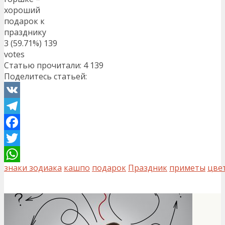
хороший
подарок к
празднику
3
(59.71%)
139
votes
Статью прочитали:
4 139
Поделитесь статьей:
VK
Telegram
Facebook
Twitter
знаки зодиака
кашпо
подарок
Праздник
приметы
цве
WhatsApp