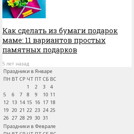
Как сделать из бумаги подарок
маме: 11 вариантов простых
памятных подарков
5 лет назад
Праздники в Январе
ПН
ВТ
СР
ЧТ
ПТ
СБ
ВС
1
2
3
4
5
6
7
8
9
10
11
12
13
14
15
16
17
18
19
20
21
22
23
24
25
26
27
28
29
30
31
Праздники в Феврале
ПН
ВТ
СР
ЧТ
ПТ
СБ
ВС