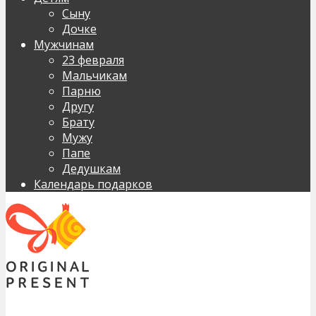
Сыну
Дочке
Мужчинам
23 февраля
Мальчикам
Парню
Другу
Брату
Мужу
Папе
Дедушкам
Календарь подарков