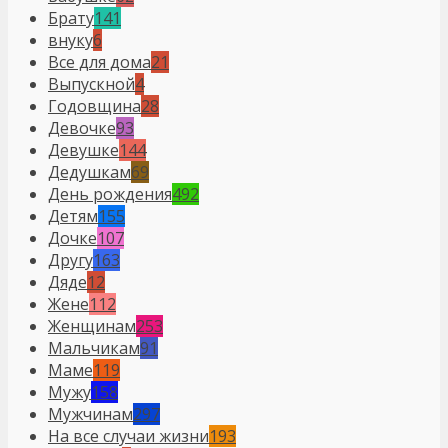
Брату
141
внуку
6
Все для дома
21
Выпускной
4
Годовщина
28
Девочке
93
Девушке
144
Дедушкам
69
День рождения
492
Детям
155
Дочке
107
Другу
163
Дяде
12
Жене
112
Женщинам
253
Мальчикам
91
Маме
119
Мужу
158
Мужчинам
297
На все случаи жизни
193