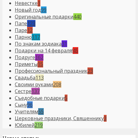
Невестке
1
Новый год
99
Оригинальные подарки
440
Папе
123
Паре
12
Парню
117
По знакам зодиака
31
Подарки на 14 февраля!
45
Подруге
162
Приметы
15
Профессиональный праздник
23
Свадьба
113
Своими руками
208
Сестре
137
Съедобные подарки
5
Сыну
96
Учителям
55
Церковные праздники, Священнику
3
Юбилей
219