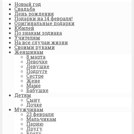
Новый год
Свадьба
День рождения
Подарки на 14 февраля!
Оригинальные подарки
Юбилей
По знакам зодиака
Учителям
На все случаи жизни
Своими руками
Женщинам
8 марта
Девочке
Девушке
Подруге
Сестре
Жене
Маме
Бабушке
Детям
Сыну
Дочке
Мужчинам
23 февраля
Мальчикам
Парню
Другу
Брату