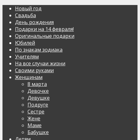
Новый год
Свадьба
День рождения
Подарки на 14 февраля!
Оригинальные подарки
Юбилей
По знакам зодиака
Учителям
На все случаи жизни
Своими руками
Женщинам
8 марта
Девочке
Девушке
Подруге
Сестре
Жене
Маме
Бабушке
Детям