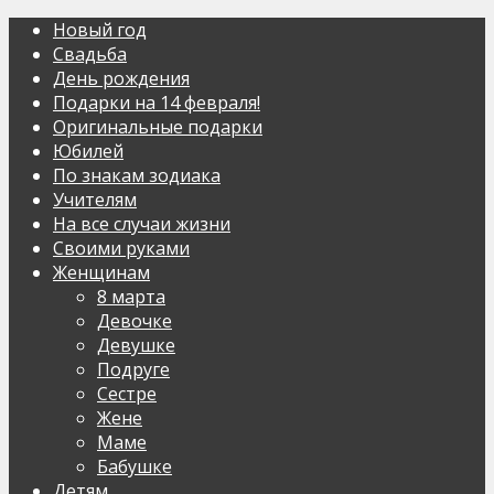
Новый год
Свадьба
День рождения
Подарки на 14 февраля!
Оригинальные подарки
Юбилей
По знакам зодиака
Учителям
На все случаи жизни
Своими руками
Женщинам
8 марта
Девочке
Девушке
Подруге
Сестре
Жене
Маме
Бабушке
Детям