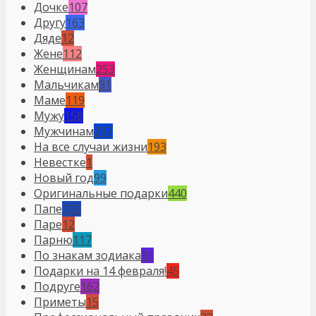
Дочке
107
Другу
163
Дяде
12
Жене
112
Женщинам
253
Мальчикам
91
Маме
119
Мужу
158
Мужчинам
297
На все случаи жизни
193
Невестке
1
Новый год
99
Оригинальные подарки
440
Папе
123
Паре
12
Парню
117
По знакам зодиака
31
Подарки на 14 февраля!
45
Подруге
162
Приметы
15