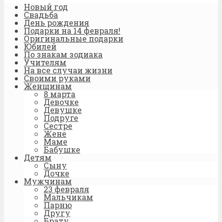
Новый год
Свадьба
День рождения
Подарки на 14 февраля!
Оригинальные подарки
Юбилей
По знакам зодиака
Учителям
На все случаи жизни
Своими руками
Женщинам
8 марта
Девочке
Девушке
Подруге
Сестре
Жене
Маме
Бабушке
Детям
Сыну
Дочке
Мужчинам
23 февраля
Мальчикам
Парню
Другу
Брату