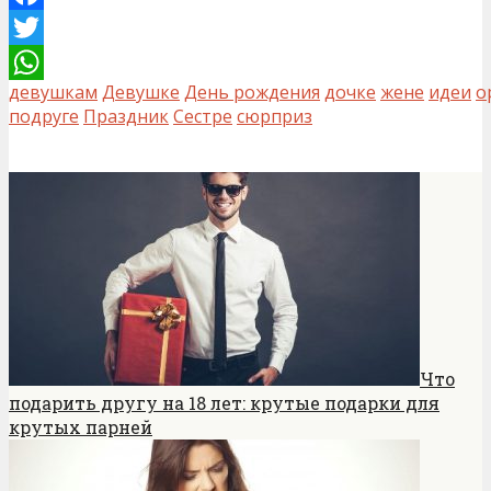
Facebook
Twitter
девушкам
Девушке
День рождения
дочке
жене
идеи
о
WhatsApp
подруге
Праздник
Сестре
сюрприз
Что
подарить другу на 18 лет: крутые подарки для
крутых парней