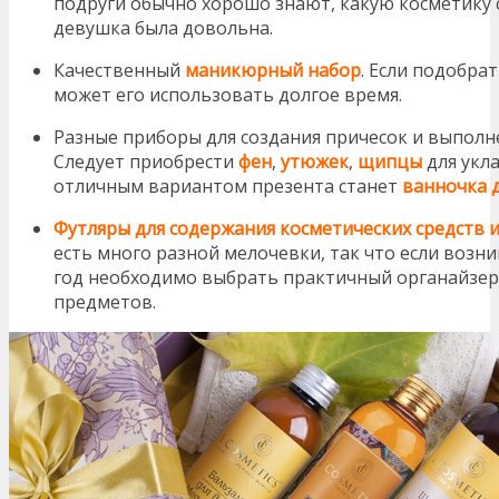
подруги обычно хорошо знают, какую косметику 
девушка была довольна.
Качественный
маникюрный
набор
. Если подобра
может его использовать долгое время.
Разные приборы для создания причесок и выполн
Следует приобрести
фен
,
утюжек
,
щипцы
для укла
отличным вариантом презента станет
ванночка д
Футляры для содержания косметических средств 
есть много разной мелочевки, так что если возни
год необходимо выбрать практичный органайзер 
предметов.