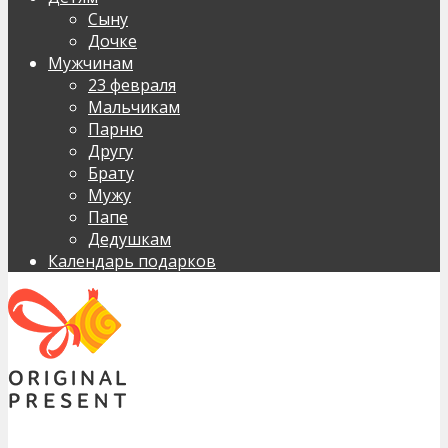
Сыну
Дочке
Мужчинам
23 февраля
Мальчикам
Парню
Другу
Брату
Мужу
Папе
Дедушкам
Календарь подарков